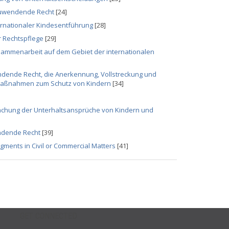
zuwendende Recht
[24]
ernationaler Kindesentführung
[28]
 Rechtspflege
[29]
ammenarbeit auf dem Gebiet der internationalen
dende Recht, die Anerkennung, Vollstreckung und
 Maßnahmen zum Schutz von Kindern
[34]
chung der Unterhaltsansprüche von Kindern und
endende Recht
[39]
gments in Civil or Commercial Matters
[41]
GET CONNECTED