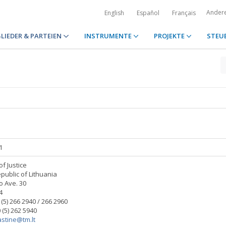
Ander
English
Español
Français
LIEDER & PARTEIEN
INSTRUMENTE
PROJEKTE
STEU
1
of Justice
epublic of Lithuania
 Ave. 30
4
0 (5) 266 2940 / 266 2960
 (5) 262 5940
astine@tm.lt