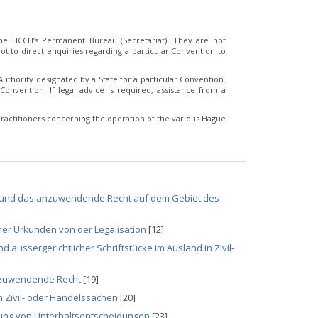
e HCCH’s Permanent Bureau (Secretariat). They are not
t to direct enquiries regarding a particular Convention to
thority designated by a State for a particular Convention.
Convention. If legal advice is required, assistance from a
ractitioners concerning the operation of the various Hague
n und das anzuwendende Recht auf dem Gebiet des
her Urkunden von der Legalisation
[12]
aussergerichtlicher Schriftstücke im Ausland in Zivil-
nzuwendende Recht
[19]
 Zivil- oder Handelssachen
[20]
ung von Unterhaltsentscheidungen
[23]