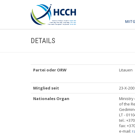
MITG
DETAILS
Partei oder ORW
Litauen
Mitglied seit
23-X-200
Nationales Organ
Ministry 
of the R
Gedimino
LT - 0110
tel.: +37
fax: +370
e-mail:
r