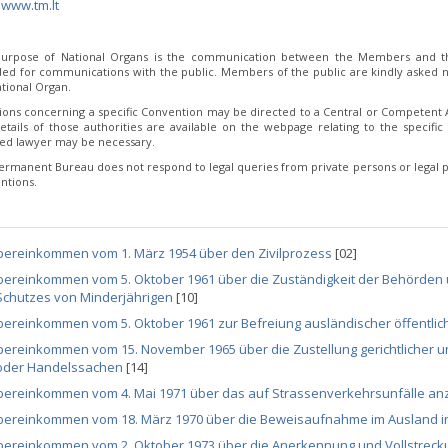
:
www.tm.lt
urpose of National Organs is the communication between the Members and th
ded for communications with the public. Members of the public are kindly asked no
tional Organ.
ions concerning a specific Convention may be directed to a Central or Competent Au
etails of those authorities are available on the webpage relating to the specific 
fied lawyer may be necessary.
ermanent Bureau does not respond to legal queries from private persons or legal p
ntions.
bereinkommen vom 1. März 1954 über den Zivilprozess
[02]
bereinkommen vom 5. Oktober 1961 über die Zuständigkeit der Behörde
Schutzes von Minderjährigen
[10]
ereinkommen vom 5. Oktober 1961 zur Befreiung ausländischer öffentlic
ereinkommen vom 15. November 1965 über die Zustellung gerichtlicher und 
oder Handelssachen
[14]
bereinkommen vom 4. Mai 1971 über das auf Strassenverkehrsunfälle a
bereinkommen vom 18. März 1970 über die Beweisaufnahme im Ausland in
bereinkommen vom 2. Oktober 1973 über die Anerkennung und Vollstreck