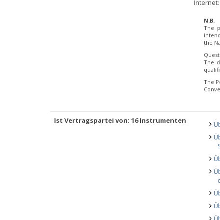
Internet
N.B.
The p
inten
the Na
Quest
The d
quali
The P
Conve
Ist Vertragspartei von: 16 Instrumenten
Ü
Ü
Üb
Üb
Ü
Ü
Ü