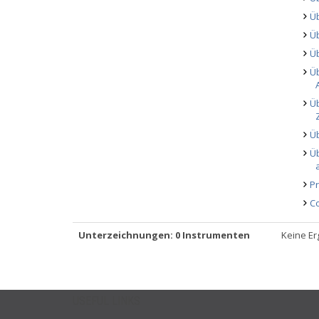
Ü
Üb
Ü
Ü
Ü
Ü
Ü
P
Co
Unterzeichnungen: 0 Instrumenten
Keine Er
USEFUL LINKS