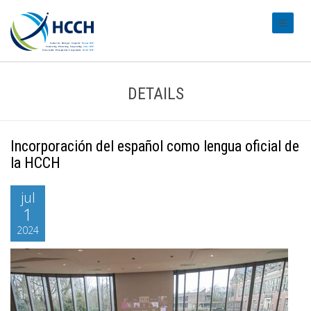
#transl
DETAILS
Incorporación del español como lengua oficial de
la HCCH
jul
1
2024