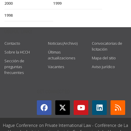
2000
1999
1998
USEFUL LINKS
Contacto
Noticias (Archivo)
Convocatorias de
licitación
Sobre la HCCH
Últimas
actualizaciones
Mapa del sitio
Sección de
preguntas
Vacantes
Aviso jurídico
frecuentes
GET CONNECTED
Hague Conference on Private International Law - Conférence de La