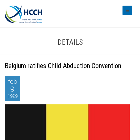
#transl
DETAILS
Belgium ratifies Child Abduction Convention
feb
9
1999