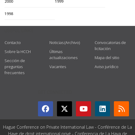
2000
1999
1998
USEFUL LINKS
Contacto
Noticias (Archivo)
Convocatorias de
licitación
Sobre la HCCH
Últimas
actualizaciones
Mapa del sitio
Sección de
preguntas
Vacantes
Aviso jurídico
frecuentes
GET CONNECTED
Hague Conference on Private International Law - Conférence de La
Haye de droit international privé - Conferencia de La Haya de