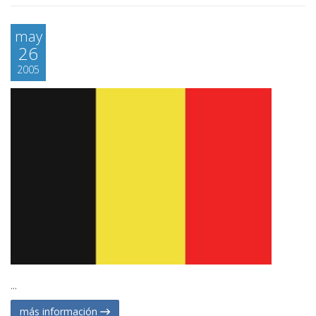
may
26
2005
...
más información