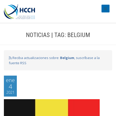
#transl
NOTICIAS | TAG: BELGIUM
Reciba actualizaciones sobre:
Belgium
, suscríbase a la
fuente RSS
ene
4
2021