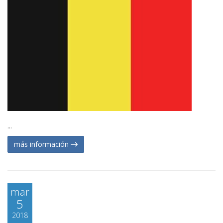
...
más información
mar
5
2018