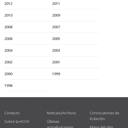
2012
2011
2010
2009
2008
2007
2006
2005
2004
2003
2002
2001
2000
1999
1998
USEFUL LINKS
Contacto
Noticias (Archivo)
Convocatorias de
licitación
Sobre la HCCH
Últimas
actualizaciones
Mapa del sitio