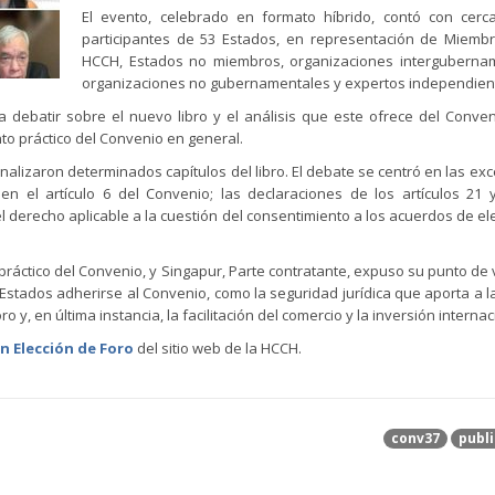
El evento, celebrado en formato híbrido, contó con cerc
participantes de 53 Estados, en representación de Miemb
HCCH, Estados no miembros, organizaciones intergubernam
organizaciones no gubernamentales y expertos independien
a debatir sobre el nuevo libro y el análisis que este ofrece del Conve
to práctico del Convenio en general.
analizaron determinados capítulos del libro. El debate se centró en las ex
 en el artículo 6 del Convenio; las declaraciones de los artículos 21 
el derecho aplicable a la cuestión del consentimiento a los acuerdos de el
ráctico del Convenio, y Singapur, Parte contratante, expuso su punto de v
stados adherirse al Convenio, como la seguridad jurídica que aporta a l
 y, en última instancia, la facilitación del comercio y la inversión interna
n Elección de Foro
del sitio web de la HCCH.
conv37
publi