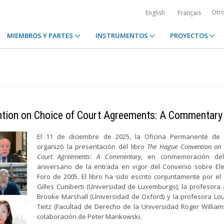
Otr
English
Français
MIEMBROS Y PARTES
INSTRUMENTOS
PROYECTOS
ntion on Choice of Court Agreements: A Commentary
El 11 de diciembre de 2025, la Oficina Permanente de
organizó la presentación del libro
The Hague Convention on 
Court Agreements: A Commentary
, en conmemoración de
aniversario de la entrada en vigor del Convenio sobre El
Foro de 2005. El libro ha sido escrito conjuntamente por el
Gilles Cuniberti (Universidad de Luxemburgo), la profesora
Brooke Marshall (Universidad de Oxford) y la profesora Lou
Teitz (Facultad de Derecho de la Universidad Roger Williams
colaboración de Peter Mankowski.