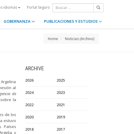
Portal Seguro
os idiomas
GOBERNANZA
PUBLICACIONES Y ESTUDIOS
Home
Noticias (Archivo)
ARCHIVE
2026
2025
Argelina
hesión al
2024
2023
gencia de
sobre la
2022
2021
es de los
2020
2019
ia estuvo
s Países
2018
2017
rgelia, y