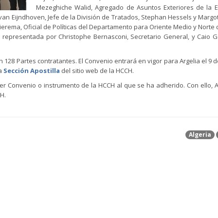
Mezeghiche Walid, Agregado de Asuntos Exteriores de la 
 van Eijndhoven, Jefe de la División de Tratados, Stephan Hessels y Margot
Wierema, Oficial de Políticas del Departamento para Oriente Medio y Norte d
o representada por Christophe Bernasconi, Secretario General, y Caio
128 Partes contratantes. El Convenio entrará en vigor para Argelia el 9 de
la
Sección Apostilla
del sitio web de la HCCH.
er Convenio o instrumento de la HCCH al que se ha adherido. Con ello, A
CH.
Algeria