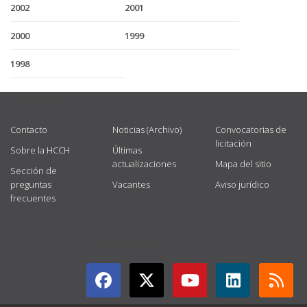
2002
2001
2000
1999
1998
USEFUL LINKS
Contacto
Noticias (Archivo)
Convocatorias de
licitación
Sobre la HCCH
Últimas
actualizaciones
Mapa del sitio
Sección de
preguntas
Vacantes
Aviso jurídico
frecuentes
GET CONNECTED