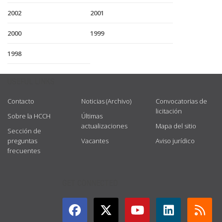
2002
2001
2000
1999
1998
USEFUL LINKS
Contacto
Noticias (Archivo)
Convocatorias de
licitación
Sobre la HCCH
Últimas
actualizaciones
Mapa del sitio
Sección de
preguntas
Vacantes
Aviso jurídico
frecuentes
GET CONNECTED