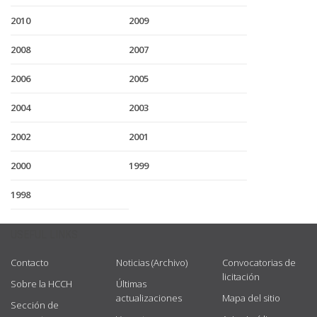
2010
2009
2008
2007
2006
2005
2004
2003
2002
2001
2000
1999
1998
USEFUL LINKS
Contacto
Noticias (Archivo)
Convocatorias de
licitación
Sobre la HCCH
Últimas
actualizaciones
Mapa del sitio
Sección de