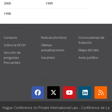
2000
1999
1998
USEFUL LINKS
Contacto
Noticias (Archivo)
Convocatorias de
licitación
Sobre la HCCH
Últimas
actualizaciones
Mapa del sitio
Sección de
preguntas
Vacantes
Aviso jurídico
frecuentes
GET CONNECTED
Hague Conference on Private International Law - Conférence de La