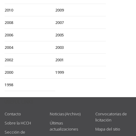
2010
2009
2008
2007
2006
2005
2004
2003
2002
2001
2000
1999
1998
USEFUL LINKS
Contacto
Noticias (Archivo)
Convocatorias de
licitación
Sobre la HCCH
Últimas
actualizaciones
Mapa del sitio
Sección de