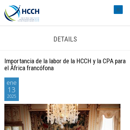
#transl
DETAILS
Importancia de la labor de la HCCH y la CPA para
el África francófona
ene
13
2025