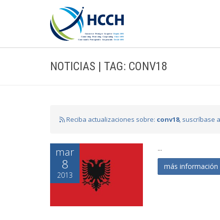
NOTICIAS | TAG: CONV18
Reciba actualizaciones sobre:
conv18
, suscríbase 
...
mar
8
más informació
2013