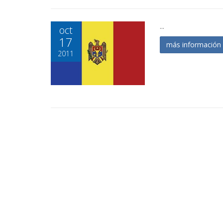
...
oct
17
más informació
2011