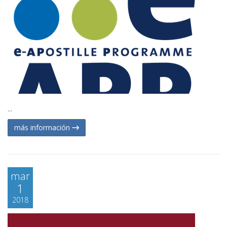
...
más información
mar
1
2018