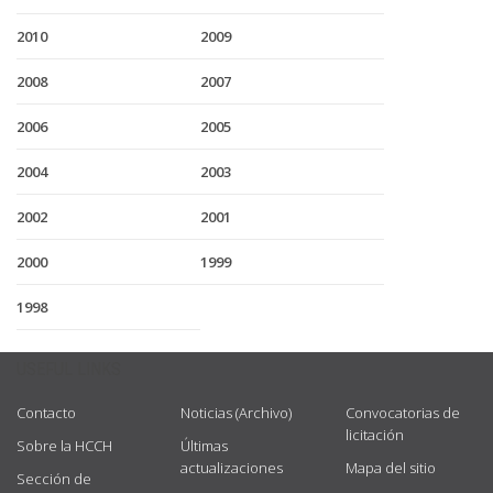
2010
2009
2008
2007
2006
2005
2004
2003
2002
2001
2000
1999
1998
USEFUL LINKS
Contacto
Noticias (Archivo)
Convocatorias de
licitación
Sobre la HCCH
Últimas
actualizaciones
Mapa del sitio
Sección de