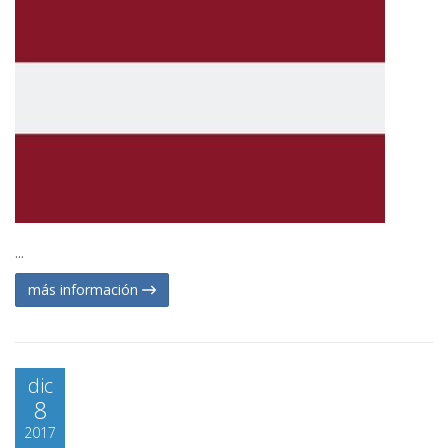
...
más información
dic
8
2017