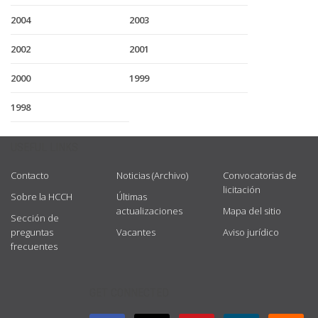
2004
2003
2002
2001
2000
1999
1998
USEFUL LINKS
Contacto
Noticias (Archivo)
Convocatorias de
licitación
Sobre la HCCH
Últimas
actualizaciones
Mapa del sitio
Sección de
preguntas
Vacantes
Aviso jurídico
frecuentes
GET CONNECTED