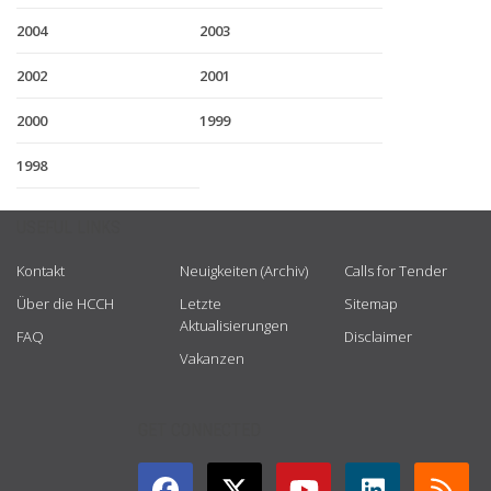
2004
2003
2002
2001
2000
1999
1998
USEFUL LINKS
Kontakt
Neuigkeiten (Archiv)
Calls for Tender
Über die HCCH
Letzte
Sitemap
Aktualisierungen
FAQ
Disclaimer
Vakanzen
GET CONNECTED