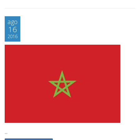
ago
16
2016
...