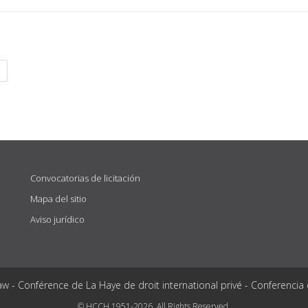
Convocatorias de licitación
Mapa del sitio
Aviso jurídico
aw - Conférence de La Haye de droit international privé - Conferencia
© HCCH 1951-2026. All Rights Reserved.