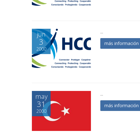
...
jun
3
más informació
2000
...
may
31
más informació
2000