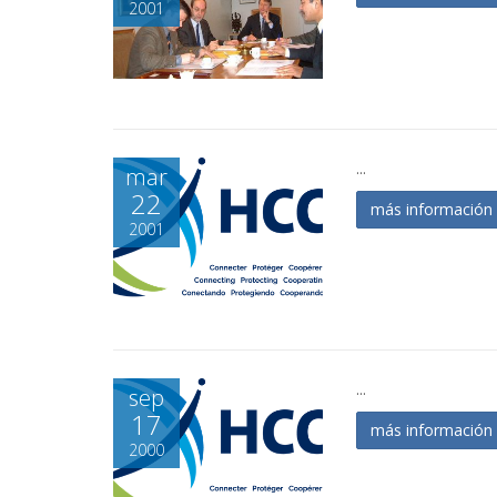
2001
...
mar
22
más informació
2001
...
sep
17
más informació
2000