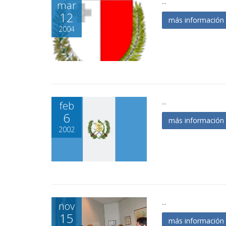
...
mar
12
más informació
2004
...
feb
6
más informació
2002
...
nov
15
más informació