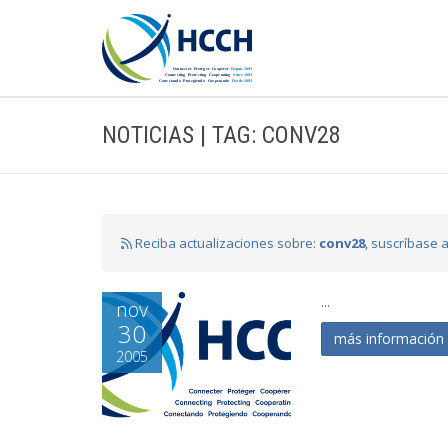
NOTICIAS | TAG: CONV28
Reciba actualizaciones sobre:
conv28
, suscríbase 
...
nov
30
más informació
2005