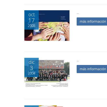
...
oct
17
más informació
2005
...
dic
3
más informació
2004