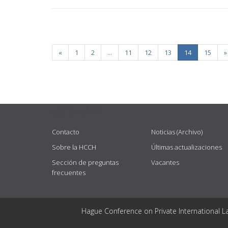
«
1
2
...
11
12
13
14
15
»
USEFUL LINKS
Contacto
Noticias (Archivo)
Sobre la HCCH
Últimas actualizaciones
Sección de preguntas
Vacantes
frecuentes
Hague Conference on Private International L