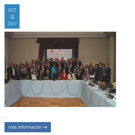
oct
4
2007
...
más información