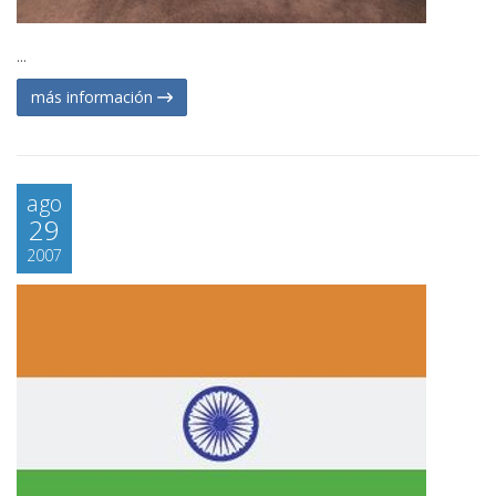
...
más información
ago
29
2007