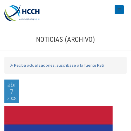
#transl
NOTICIAS (ARCHIVO)
Reciba actualizaciones, suscríbase a la fuente RSS
abr
7
2008