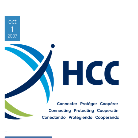
oct
1
2007
...