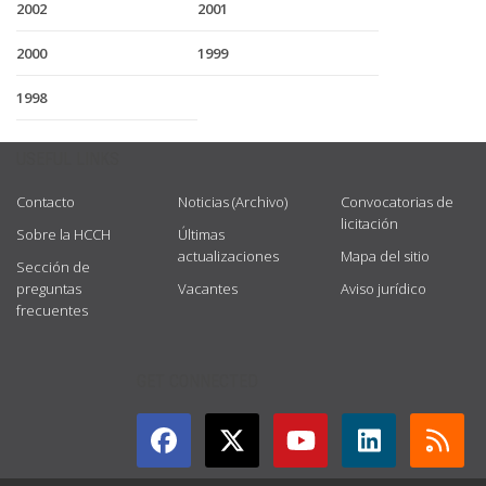
2002
2001
2000
1999
1998
USEFUL LINKS
Contacto
Noticias (Archivo)
Convocatorias de
licitación
Sobre la HCCH
Últimas
actualizaciones
Mapa del sitio
Sección de
preguntas
Vacantes
Aviso jurídico
frecuentes
GET CONNECTED