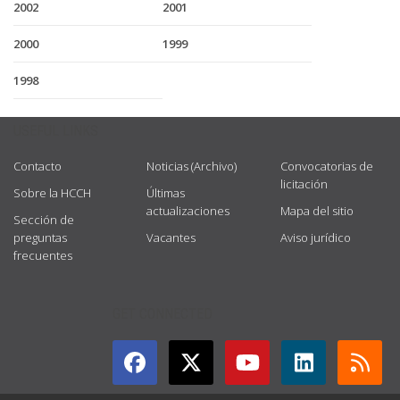
2002
2001
2000
1999
1998
USEFUL LINKS
Contacto
Noticias (Archivo)
Convocatorias de
licitación
Sobre la HCCH
Últimas
actualizaciones
Mapa del sitio
Sección de
preguntas
Vacantes
Aviso jurídico
frecuentes
GET CONNECTED