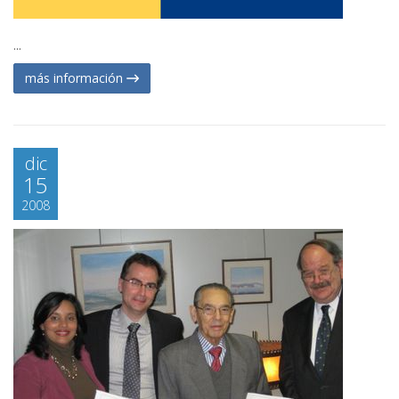
...
más información
dic
15
2008