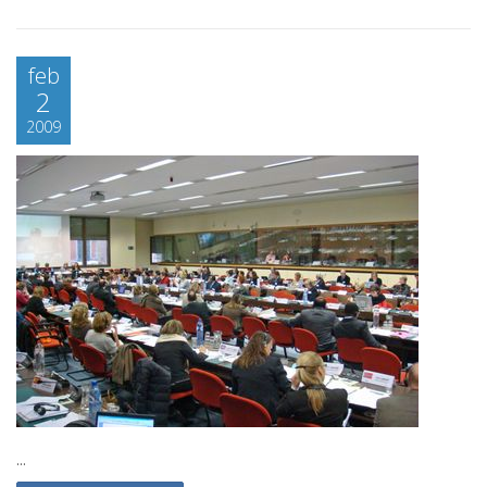
feb
2
2009
...