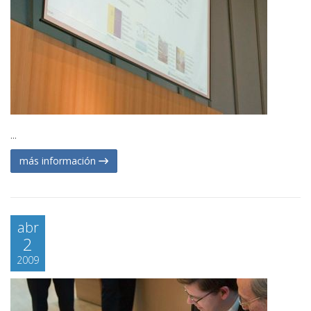
...
más información
abr
2
2009