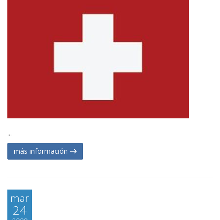
...
más información
mar
24