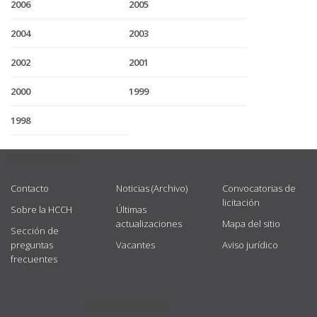
2006
2005
2004
2003
2002
2001
2000
1999
1998
USEFUL LINKS
Contacto
Noticias (Archivo)
Convocatorias de
licitación
Sobre la HCCH
Últimas
actualizaciones
Mapa del sitio
Sección de
preguntas
Vacantes
Aviso jurídico
frecuentes
GET CONNECTED