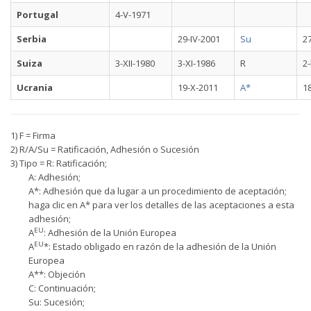
Portugal
4-V-1971
Serbia
29-IV-2001
Su
2
Suiza
3-XII-1980
3-XI-1986
R
2-
Ucrania
19-X-2011
A*
18
1) F = Firma
2) R/A/Su = Ratificación, Adhesión o Sucesión
3) Tipo = R: Ratificación;
A: Adhesión;
A*: Adhesión que da lugar a un procedimiento de aceptación;
haga clic en A* para ver los detalles de las aceptaciones a esta
adhesión;
EU
A
: Adhesión de la Unión Europea
EU
A
*: Estado obligado en razón de la adhesión de la Unión
Europea
A**: Objeción
C: Continuación;
Su: Sucesión;