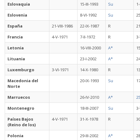
Eslovaquia
15-III-1993
Su
1-
Eslovenia
8-VI-1992
Su
2
España
21-VIII-1986
22-IX-1987
R
2
Francia
4-V-1971
7-II-1972
R
3-
Letonia
16-VIII-2000
A*
1
Lituania
23-I-2002
A*
24
Luxemburgo
3-VI-1971
14-X-1980
R
13
Macedonia del
20-IX-1993
Su
1
Norte
Marruecos
26-IV-2010
A*
2
Montenegro
18-III-2007
Su
3-
Países Bajos
4-V-1971
31-X-1978
R
30
(Reino de los)
Polonia
29-III-2002
A*
2