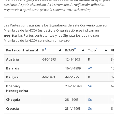
esa Parte después el depósito del instrumento de ratificación, adhesión,
aceptación o aprobación (véase la columna “VIG” del cuadro).
Las Partes contratantes y los Signatarios de este Convenio que son
Miembros de la HCCH (es decir, la Organización) se indican en
negrita
; las Partes contratantes y los Signatarios que no son
Miembros de la HCCH se indican en
cursiva
.
1
2
3
Parte contratante
F
R/A/S
Tipo
V
Austria
6-IX-1973
12-III-1975
R
3-
Belarús
16-IV-1999
A*
1
Bélgica
4-V-1971
4-IV-1975
R
3-
Bosnia y
23-VIII-1993
Su
6-
Herzegovina
Chequia
28-I-1993
Su
1-
Croacia
23-IV-1993
Su
8