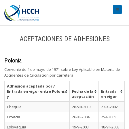
#transl
ACEPTACIONES DE ADHESIONES
Polonia
Convenio de 4 de mayo de 1971 sobre Ley Aplicable en Materia de
Accidentes de Circulación por Carretera
Adhesión aceptada por /
Entrada en vigor entre Polonia
Fecha de la
Entrada
y
aceptación
en vigor
Chequia
28-VIII-2002
27-X-2002
Croacia
26-XI-2004
25-I-2005
Eslovaquia
19-V-2003
18-VII-2003