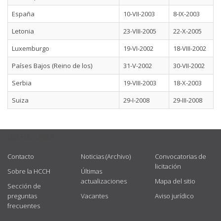
España
10-VII-2003
8-IX-2003
Letonia
23-VIII-2005
22-X-2005
Luxemburgo
19-VI-2002
18-VIII-2002
Países Bajos (Reino de los)
31-V-2002
30-VII-2002
Serbia
19-VIII-2003
18-X-2003
Suiza
29-I-2008
29-III-2008
USEFUL LINKS
Contacto
Noticias (Archivo)
Convocatorias de
licitación
Sobre la HCCH
Últimas
actualizaciones
Mapa del sitio
Sección de
preguntas
Vacantes
Aviso jurídico
frecuentes