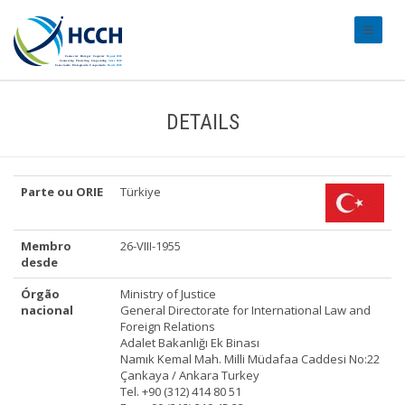
#transl
DETAILS
Parte ou ORIE
Türkiye
Membro
26-VIII-1955
desde
Órgão
Ministry of Justice
nacional
General Directorate for International Law and
Foreign Relations
Adalet Bakanlığı Ek Binası
Namık Kemal Mah. Milli Müdafaa Caddesi No:22
Çankaya / Ankara Turkey
Tel. +90 (312) 414 80 51