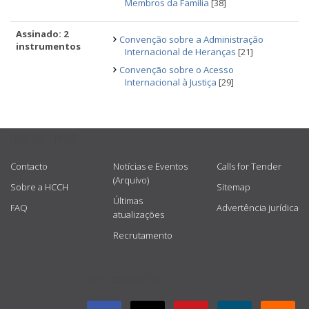
Membros da Família
[38]
Assinado: 2
Convenção sobre a Administração
instrumentos
Internacional de Heranças
[21]
Convenção sobre o Acesso
Internacional à Justiça
[29]
USEFUL LINKS
Contacto
Notícias e Eventos
Calls for Tender
(Arquivo)
Sobre a HCCH
Sitemap
Últimas
FAQ
Advertência jurídica
atualizações
Recrutamento
GET CONNECTED