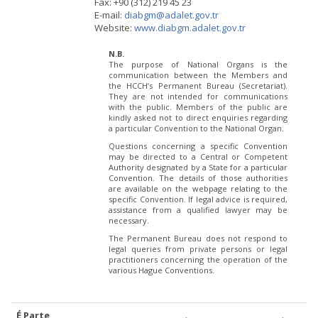
Fax: +90 (312) 219 45 23
E-mail:
diabgm@adalet.gov.tr
Website:
www.diabgm.adalet.gov.tr
N.B.
The purpose of National Organs is the
communication between the Members and
the HCCH’s Permanent Bureau (Secretariat).
They are not intended for communications
with the public. Members of the public are
kindly asked not to direct enquiries regarding
a particular Convention to the National Organ.
Questions concerning a specific Convention
may be directed to a Central or Competent
Authority designated by a State for a particular
Convention. The details of those authorities
are available on the webpage relating to the
specific Convention. If legal advice is required,
assistance from a qualified lawyer may be
necessary.
The Permanent Bureau does not respond to
legal queries from private persons or legal
practitioners concerning the operation of the
various Hague Conventions.
É Parte