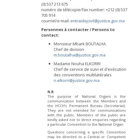
(0) 537 213 675
numéro de télécopie/fax number: +212 (0) 537
705 914
courriel/e-mail:
entraidejcivil@justice.gov.ma
Personnes à contacter / Persons to
contact:
Monsieur Mbark BOUTALHA
Chef de division
m.boutalha@justice.gov.ma
Madame Nouha ELKORRI
Chef de service de suivi et d'exécution
des conventions multilatérales
n.elkorri@justice.gov.ma
N.B.
The purpose of National Organs is the
communication between the Members and
the HCCH’s Permanent Bureau (Secretariat).
They are not intended for communications
with the public. Members of the public are
kindly asked not to direct enquiries regarding
a particular Convention to the National Organ.
Questions concerning a specific Convention
may be directed to a Central or Competent