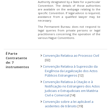
Authority designated by a State for a particular
Convention. The details of those authorities
are available on the webpage relating to the
specific Convention. If legal advice is required,
assistance from a qualified lawyer may be
necessary.
The Permanent Bureau does not respond to
legal queries from private persons or legal
practitioners concerning the operation of the
various Hague Conventions.
É Parte
Convenção Relativa ao Processo Civil
Contratante
[02]
de: 7
Convenção Relativa à Supressão da
instrumentos
Exigência da Legalização dos Actos
Públicos Estrangeiros
[12]
Convenção Relativa à Citação e à
Notificação no Estrangeiro dos Actos
Judiciais e Extrajudiciais em Matéria
Civil e Comercial
[14]
Convenção sobre a lei aplicável a
acidentes de trânsito
[19]