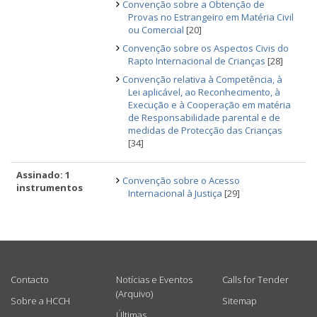
Convenção sobre a Obtenção de
Provas no Estrangeiro em Matéria Civil
ou Comercial
[20]
Convenção sobre os Aspectos Civis do
Rapto Internacional de Crianças
[28]
Convenção relativa à Competência, à
Lei aplicável, ao Reconhecimento, à
Execução e à Cooperação em matéria
de Responsabilidade parental e de
medidas de Protecção das Crianças
[34]
Assinado: 1
Convenção sobre o Acesso
instrumentos
Internacional à Justiça
[29]
USEFUL LINKS
Contacto
Notícias e Eventos
Calls for Tender
(Arquivo)
Sobre a HCCH
Sitemap
Últimas