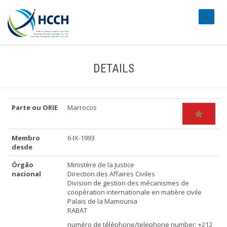
#transl
DETAILS
Parte ou ORIE
Marrocos
Membro
6-IX-1993
desde
Órgão
Ministère de la Justice
nacional
Direction des Affaires Civiles
Division de gestion des mécanismes de
coopération internationale en matière civile
Palais de la Mamounia
RABAT
numéro de téléphone/telephone number: +212