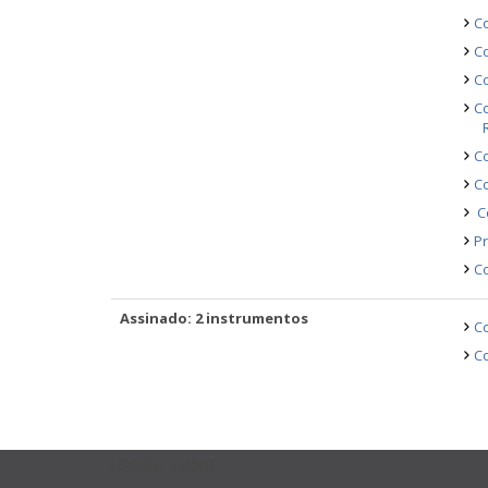
Co
Co
Co
Co
Co
C
Co
Pr
Co
Assinado: 2 instrumentos
Co
Co
USEFUL LINKS