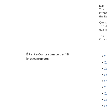
N.B.
The p
inten
the Na
Quest
The d
quali
The P
Conve
É Parte Contratante de: 18
Co
instrumentos
Co
C
Co
Co
Co
Co
Co
C