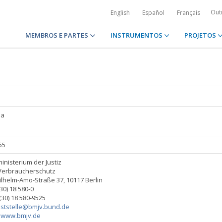
Out
English
Español
Français
MEMBROS E PARTES
INSTRUMENTOS
PROJETOS
ha
55
nisterium der Justiz
Verbraucherschutz
lhelm-Amo-Straße 37, 10117 Berlin
(30) 18 580-0
(30) 18 580-9525
ststelle@bmjv.bund.de
:
www.bmjv.de