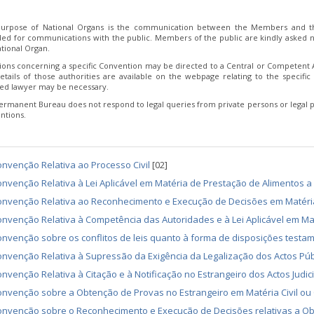
urpose of National Organs is the communication between the Members and th
ded for communications with the public. Members of the public are kindly asked no
tional Organ.
ions concerning a specific Convention may be directed to a Central or Competent Au
etails of those authorities are available on the webpage relating to the specific 
fied lawyer may be necessary.
ermanent Bureau does not respond to legal queries from private persons or legal p
ntions.
nvenção Relativa ao Processo Civil
[02]
nvenção Relativa à Lei Aplicável em Matéria de Prestação de Alimentos 
onvenção Relativa ao Reconhecimento e Execução de Decisões em Matéri
nvenção Relativa à Competência das Autoridades e à Lei Aplicável em M
nvenção sobre os conflitos de leis quanto à forma de disposições testa
nvenção Relativa à Supressão da Exigência da Legalização dos Actos Púb
nvenção Relativa à Citação e à Notificação no Estrangeiro dos Actos Judicia
nvenção sobre a Obtenção de Provas no Estrangeiro em Matéria Civil ou
onvenção sobre o Reconhecimento e Execução de Decisões relativas a Ob