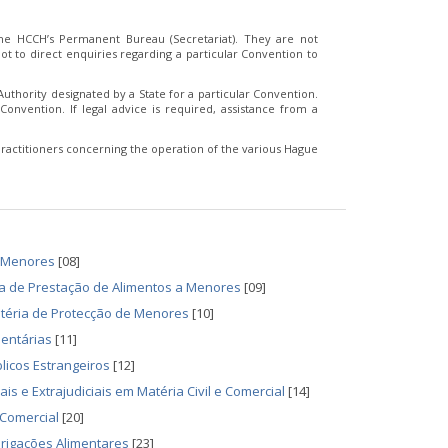
e HCCH’s Permanent Bureau (Secretariat). They are not
t to direct enquiries regarding a particular Convention to
thority designated by a State for a particular Convention.
Convention. If legal advice is required, assistance from a
ractitioners concerning the operation of the various Hague
a Menores
[08]
a de Prestação de Alimentos a Menores
[09]
atéria de Protecção de Menores
[10]
mentárias
[11]
licos Estrangeiros
[12]
is e Extrajudiciais em Matéria Civil e Comercial
[14]
 Comercial
[20]
rigações Alimentares
[23]