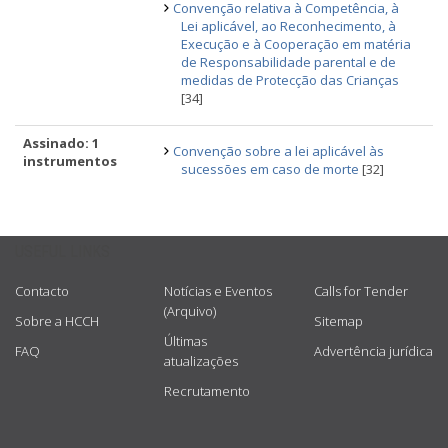
Convenção relativa à Competência, à
Lei aplicável, ao Reconhecimento, à
Execução e à Cooperação em matéria
de Responsabilidade parental e de
medidas de Protecção das Crianças
[34]
Assinado: 1
Convenção sobre a lei aplicável às
instrumentos
sucessões em caso de morte
[32]
USEFUL LINKS
Contacto
Notícias e Eventos
Calls for Tender
(Arquivo)
Sobre a HCCH
Sitemap
Últimas
FAQ
Advertência jurídica
atualizações
Recrutamento