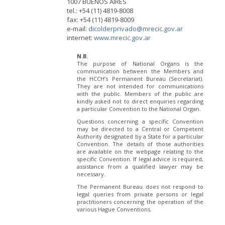
1007 BUENOS AIRES
tel.: +54 (11) 4819-8008
fax: +54 (11) 4819-8009
e-mail:
dicolderprivado@mrecic.gov.ar
internet:
www.mrecic.gov.ar
N.B.
The purpose of National Organs is the
communication between the Members and
the HCCH’s Permanent Bureau (Secretariat).
They are not intended for communications
with the public. Members of the public are
kindly asked not to direct enquiries regarding
a particular Convention to the National Organ.
Questions concerning a specific Convention
may be directed to a Central or Competent
Authority designated by a State for a particular
Convention. The details of those authorities
are available on the webpage relating to the
specific Convention. If legal advice is required,
assistance from a qualified lawyer may be
necessary.
The Permanent Bureau does not respond to
legal queries from private persons or legal
practitioners concerning the operation of the
various Hague Conventions.