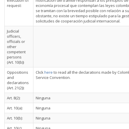
execution of
notificación del trámite respondan a los principios de
request:
economía procesal que contemplan las leyes colombi
se tramitan con la brevedad posible con relación a su
obstante, no existe un tiempo estipulado para la ges
solicitudes de cooperación judicial internacional.
Judicial
officers,
officials or
other
competent
persons
(Art. 10(b))
Oppositions
Click
here
to read all the declarations made by Colom
and
Service Convention.
declarations
(Art. 21(2)):
Art. 8(2):
Ninguna
Art. 10(a):
Ninguna
Art. 10(b):
Ninguna
Art. 10(c):
Ninguna