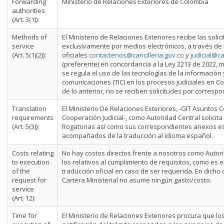
Forwarding
Ministerio de Relaciones Exteriores de Colombia
authorities
(Art. 3(1)):
Methods of
El Ministerio de Relaciones Exteriores recibe las solic
service
exclusivamente por medios electrónicos, a través de 
(Art. 5(1)(2)):
oficiales
contactenos@cancilleria.gov.co
y
judicial@ca
(preferente) en concordancia a la Ley 2213 de 2022, m
se regula el uso de las tecnologías de la información 
comunicaciones (TIC) en los procesos judiciales en Co
de lo anterior, no se reciben solicitudes por correspo
Translation
El Ministerio De Relaciones Exteriores, -GIT Asuntos 
requirements
Cooperación Judicial-, como Autoridad Central solicita
(Art. 5(3)):
Rogatorias así como sus correspondientes anexos e
acompañados de la traducción al idioma español.
Costs relating
No hay costos directos frente a nosotros como Autori
to execution
los relativos al cumplimiento de requisitos, como es e
of the
traducción oficial en caso de ser requerida. En dicho 
request for
Cartera Ministerial no asume ningún gasto/costo.
service
(Art. 12):
Time for
El Ministerio de Relaciones Exteriores procura que lo