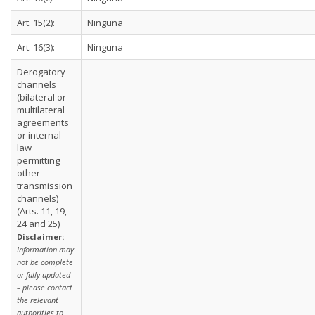
Art. 15(2):
Ninguna
Art. 16(3):
Ninguna
Derogatory
channels
(bilateral or
multilateral
agreements
or internal
law
permitting
other
transmission
channels)
(Arts. 11, 19,
24 and 25)
Disclaimer:
Information may
not be complete
or fully updated
– please contact
the relevant
authorities to