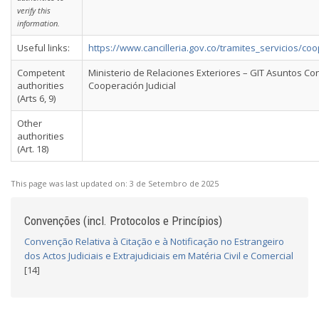
verify this
information.
Useful links:
https://www.cancilleria.gov.co/tramites_servicios/coo
Competent
Ministerio de Relaciones Exteriores – GIT Asuntos Co
authorities
Cooperación Judicial
(Arts 6, 9)
Other
authorities
(Art. 18)
This page was last updated on:
3 de Setembro de 2025
Convenções (incl. Protocolos e Princípios)
Convenção Relativa à Citação e à Notificação no Estrangeiro
dos Actos Judiciais e Extrajudiciais em Matéria Civil e Comercial
[14]