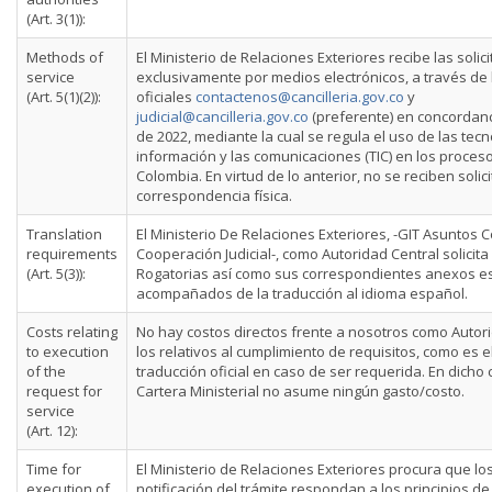
(Art. 3(1)):
Methods of
El Ministerio de Relaciones Exteriores recibe las solic
service
exclusivamente por medios electrónicos, a través de 
(Art. 5(1)(2)):
oficiales
contactenos@cancilleria.gov.co
y
judicial@cancilleria.gov.co
(preferente) en concordanc
de 2022, mediante la cual se regula el uso de las tecn
información y las comunicaciones (TIC) en los proceso
Colombia. En virtud de lo anterior, no se reciben solic
correspondencia física.
Translation
El Ministerio De Relaciones Exteriores, -GIT Asuntos 
requirements
Cooperación Judicial-, como Autoridad Central solicita
(Art. 5(3)):
Rogatorias así como sus correspondientes anexos e
acompañados de la traducción al idioma español.
Costs relating
No hay costos directos frente a nosotros como Autori
to execution
los relativos al cumplimiento de requisitos, como es e
of the
traducción oficial en caso de ser requerida. En dicho 
request for
Cartera Ministerial no asume ningún gasto/costo.
service
(Art. 12):
Time for
El Ministerio de Relaciones Exteriores procura que lo
execution of
notificación del trámite respondan a los principios de