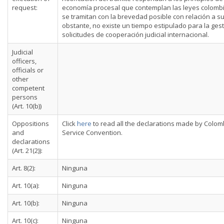
request:
economía procesal que contemplan las leyes colombi
se tramitan con la brevedad posible con relación a su
obstante, no existe un tiempo estipulado para la ges
solicitudes de cooperación judicial internacional.
Judicial
officers,
officials or
other
competent
persons
(Art. 10(b))
Oppositions
Click
here
to read all the declarations made by Colom
and
Service Convention.
declarations
(Art. 21(2)):
Art. 8(2):
Ninguna
Art. 10(a):
Ninguna
Art. 10(b):
Ninguna
Art. 10(c):
Ninguna