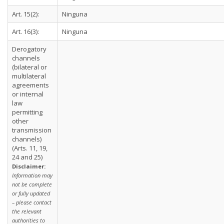
Art. 15(2):
Ninguna
Art. 16(3):
Ninguna
Derogatory
channels
(bilateral or
multilateral
agreements
or internal
law
permitting
other
transmission
channels)
(Arts. 11, 19,
24 and 25)
Disclaimer:
Information may
not be complete
or fully updated
– please contact
the relevant
authorities to