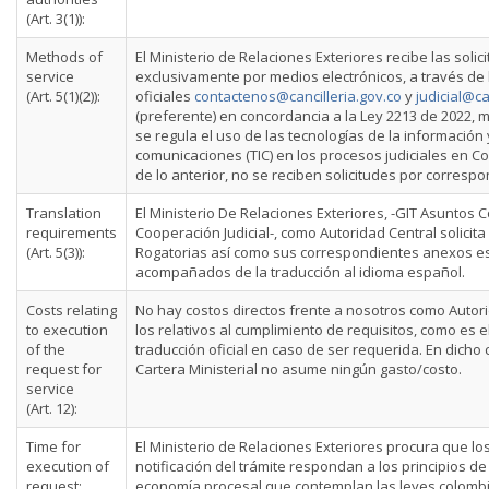
(Art. 3(1)):
Methods of
El Ministerio de Relaciones Exteriores recibe las solic
service
exclusivamente por medios electrónicos, a través de 
(Art. 5(1)(2)):
oficiales
contactenos@cancilleria.gov.co
y
judicial@ca
(preferente) en concordancia a la Ley 2213 de 2022, m
se regula el uso de las tecnologías de la información 
comunicaciones (TIC) en los procesos judiciales en Co
de lo anterior, no se reciben solicitudes por correspo
Translation
El Ministerio De Relaciones Exteriores, -GIT Asuntos 
requirements
Cooperación Judicial-, como Autoridad Central solicita
(Art. 5(3)):
Rogatorias así como sus correspondientes anexos e
acompañados de la traducción al idioma español.
Costs relating
No hay costos directos frente a nosotros como Autori
to execution
los relativos al cumplimiento de requisitos, como es e
of the
traducción oficial en caso de ser requerida. En dicho 
request for
Cartera Ministerial no asume ningún gasto/costo.
service
(Art. 12):
Time for
El Ministerio de Relaciones Exteriores procura que lo
execution of
notificación del trámite respondan a los principios de
request:
economía procesal que contemplan las leyes colombi