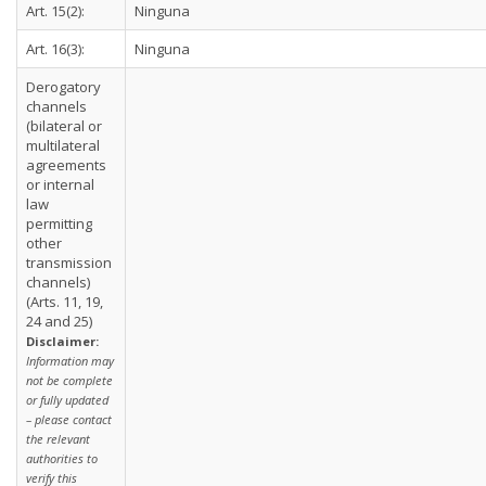
Art. 15(2):
Ninguna
Art. 16(3):
Ninguna
Derogatory
channels
(bilateral or
multilateral
agreements
or internal
law
permitting
other
transmission
channels)
(Arts. 11, 19,
24 and 25)
Disclaimer:
Information may
not be complete
or fully updated
– please contact
the relevant
authorities to
verify this