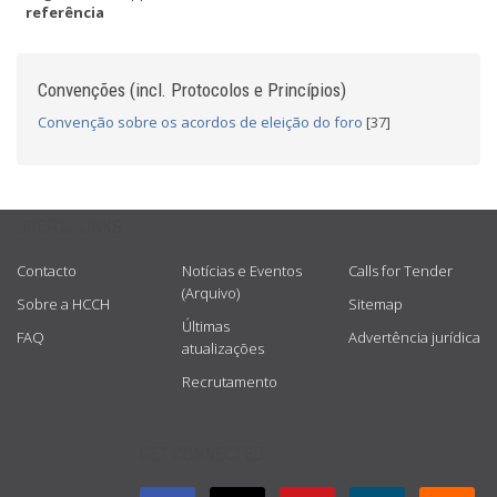
referência
Convenções (incl. Protocolos e Princípios)
Convenção sobre os acordos de eleição do foro
[37]
USEFUL LINKS
Contacto
Notícias e Eventos
Calls for Tender
(Arquivo)
Sobre a HCCH
Sitemap
Últimas
FAQ
Advertência jurídica
atualizações
Recrutamento
GET CONNECTED