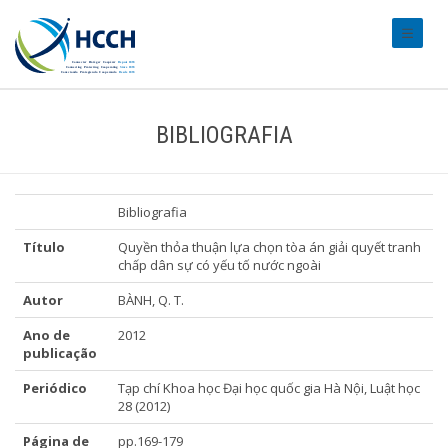
#transl
BIBLIOGRAFIA
Bibliografia
Título
Quyền thỏa thuận lựa chọn tòa án giải quyết tranh
chấp dân sự có yếu tố nước ngoài
Autor
BÀNH, Q. T.
Ano de
2012
publicação
Periódico
Tạp chí Khoa học Đại học quốc gia Hà Nội, Luật học
28 (2012)
Página de
pp.169-179