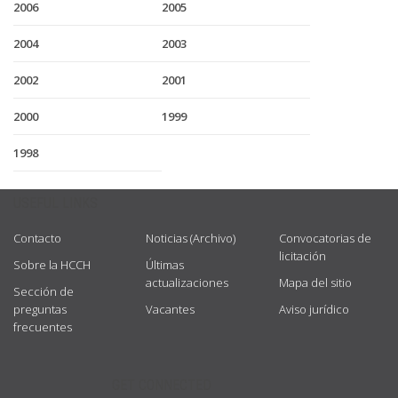
2006
2005
2004
2003
2002
2001
2000
1999
1998
USEFUL LINKS
Contacto
Noticias (Archivo)
Convocatorias de
licitación
Sobre la HCCH
Últimas
actualizaciones
Mapa del sitio
Sección de
preguntas
Vacantes
Aviso jurídico
frecuentes
GET CONNECTED