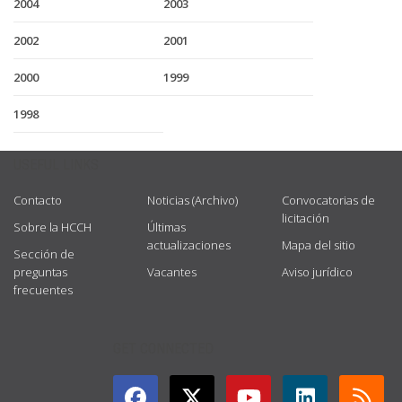
2004
2003
2002
2001
2000
1999
1998
USEFUL LINKS
Contacto
Noticias (Archivo)
Convocatorias de
licitación
Sobre la HCCH
Últimas
actualizaciones
Mapa del sitio
Sección de
preguntas
Vacantes
Aviso jurídico
frecuentes
GET CONNECTED