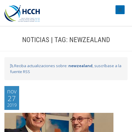
#transl
NOTICIAS | TAG: NEWZEALAND
Reciba actualizaciones sobre:
newzealand
, suscríbase a la
fuente RSS
nov
27
2019