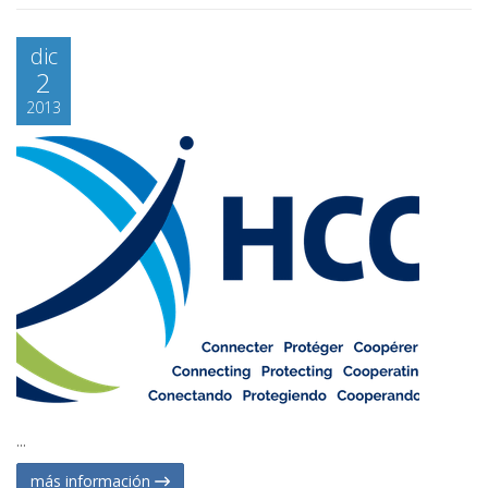
dic
2
2013
...
más información