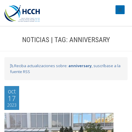
#transl
NOTICIAS | TAG: ANNIVERSARY
Reciba actualizaciones sobre:
anniversary
, suscríbase a la
fuente RSS
oct
17
2023