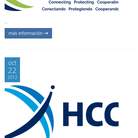
...
más información
oct
22
2012