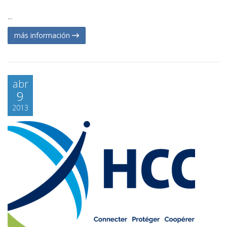
...
más información
abr
9
2013