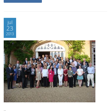
jul
23
2013
...