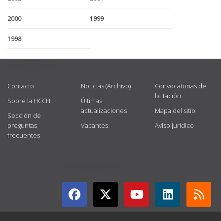
2000
1999
1998
USEFUL LINKS
Contacto
Noticias (Archivo)
Convocatorias de
licitación
Sobre la HCCH
Últimas
actualizaciones
Mapa del sitio
Sección de
preguntas
Vacantes
Aviso jurídico
frecuentes
GET CONNECTED