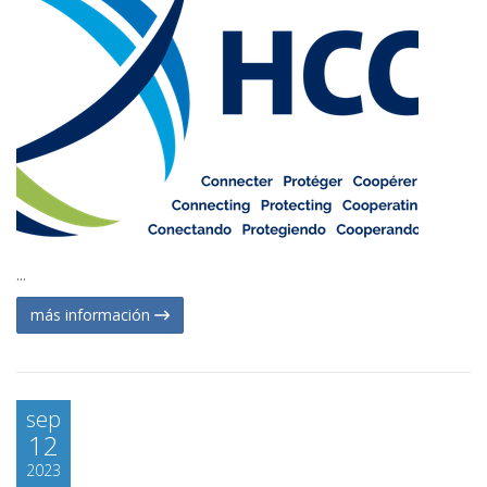
...
más información
sep
12
2023