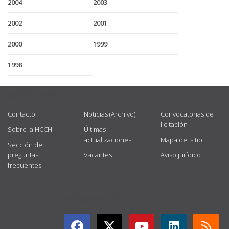
2004
2003
2002
2001
2000
1999
1998
USEFUL LINKS
Contacto
Noticias (Archivo)
Convocatorias de
licitación
Sobre la HCCH
Últimas
actualizaciones
Mapa del sitio
Sección de
preguntas
Vacantes
Aviso jurídico
frecuentes
GET CONNECTED