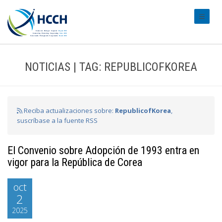
#transl
NOTICIAS | TAG: REPUBLICOFKOREA
Reciba actualizaciones sobre:
RepublicofKorea
,
suscríbase a la fuente RSS
El Convenio sobre Adopción de 1993 entra en
vigor para la República de Corea
oct
2
2025