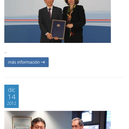
...
más información
dic
14
2012