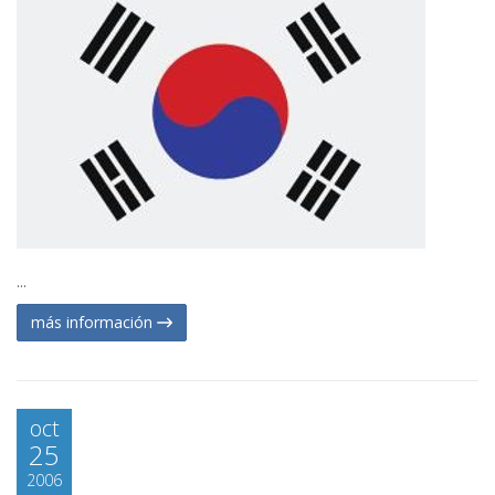
...
más información
oct
25
2006