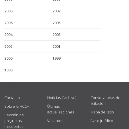
2008
2007
2006
2005
2004
2003
2002
2001
2000
1999
1998
USEFUL LINKS
Contacto
Noticias (Archivo)
Convocatorias de
licitación
Sobre la HCCH
Últimas
actualizaciones
Mapa del sitio
Sección de
preguntas
Vacantes
Aviso jurídico
frecuentes