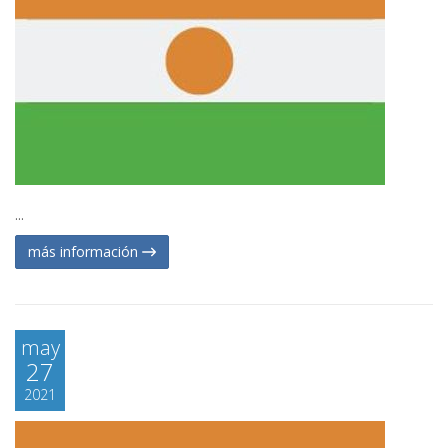
...
más información
may
27
2021