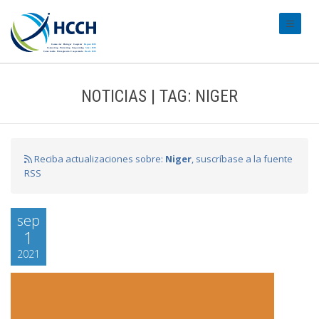
#transl
NOTICIAS | TAG: NIGER
Reciba actualizaciones sobre:
Niger
, suscríbase a la fuente
RSS
sep
1
2021