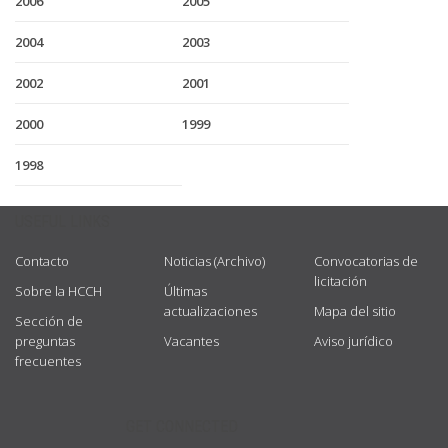
2006
2005
2004
2003
2002
2001
2000
1999
1998
USEFUL LINKS
Contacto
Noticias (Archivo)
Convocatorias de
licitación
Sobre la HCCH
Últimas
actualizaciones
Mapa del sitio
Sección de
preguntas
Vacantes
Aviso jurídico
frecuentes
GET CONNECTED