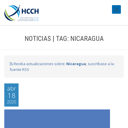
#transl
NOTICIAS | TAG: NICARAGUA
Reciba actualizaciones sobre:
Nicaragua
, suscríbase a la
fuente RSS
abr
18
2020