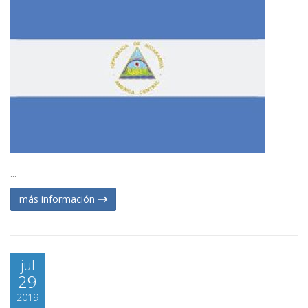
...
más información
jul
29
2019