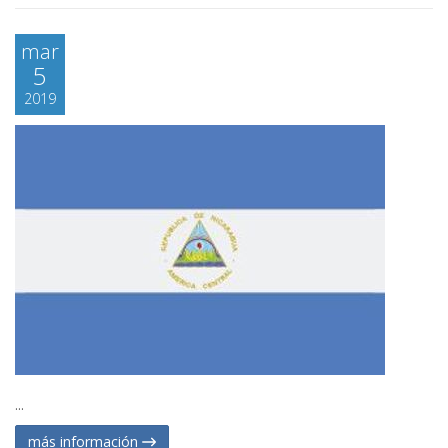
mar
5
2019
...
más información