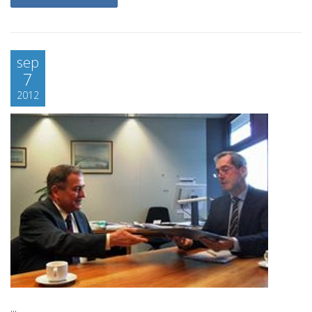
sep
7
2012
...