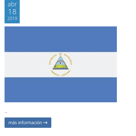
abr
18
2019
...
más información