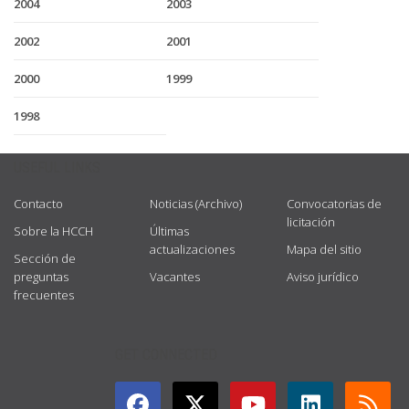
2004
2003
2002
2001
2000
1999
1998
USEFUL LINKS
Contacto
Noticias (Archivo)
Convocatorias de
licitación
Sobre la HCCH
Últimas
actualizaciones
Mapa del sitio
Sección de
preguntas
Vacantes
Aviso jurídico
frecuentes
GET CONNECTED