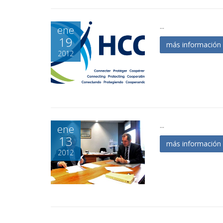
...
ene
19
más informació
2012
...
ene
13
más informació
2012