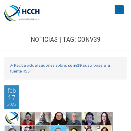
#transl
NOTICIAS | TAG: CONV39
Reciba actualizaciones sobre:
conv39
, suscríbase a la
fuente RSS
feb
17
2023