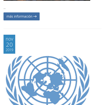
...
más información
nov
20
2019