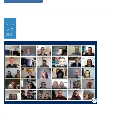
ene
28
2021
...