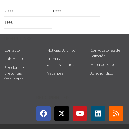
2000
1999
1998
USEFUL LINKS
Contacto
Noticias (Archivo)
Convocatorias de
licitación
Sobre la HCCH
Últimas
actualizaciones
Mapa del sitio
Sección de
preguntas
Vacantes
Aviso jurídico
frecuentes
GET CONNECTED