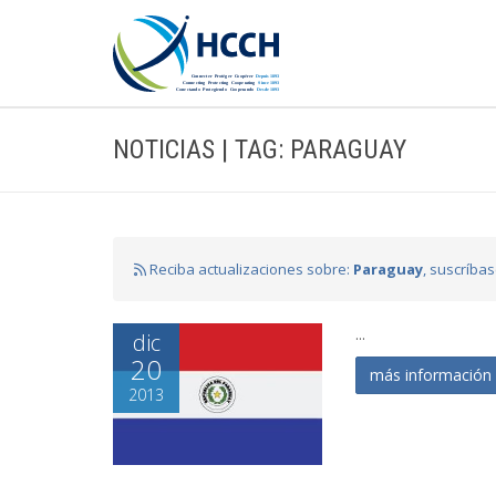
NOTICIAS | TAG: PARAGUAY
Reciba actualizaciones sobre:
Paraguay
, suscríba
...
dic
20
más informació
2013