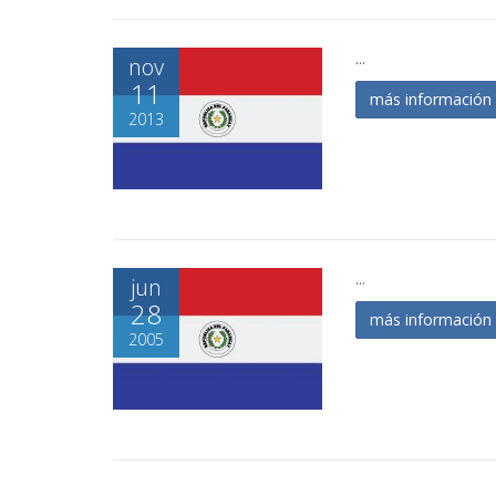
...
nov
11
más informació
2013
...
jun
28
más informació
2005