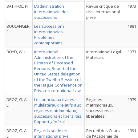
BATIFFOL, H.
L'administration
Revue critique de
1973
internationale des
droit international
successions
privé
BOULANGER,
Les successions
1981
F.
internationales -
Problèmes
contemporains
BOYD, W. L.
International
International Legal
1973
Administration of the
Materials
Estates of Deceased
Persons, Report of the
United States delegation
of the Twelfth Session of
the Hague Conference on
Private International Law
DROZ, G. A.
Les principaux traités
Régimes
1979
L.
multilatéraux relatifs aux
matrimoniaux,
régimes matrimoniaux,
successions et
successions et libéralités.
libéralités
Rapport général
DROZ, G. A.
Regards sur le droit
Recueil des Cours
1991
L.
international privé
de l'Académie de