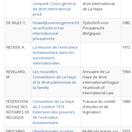
comparé. Cours général
droit international
de droit international
de La Haye
privé
DE WULF, C.
Huwelijksvermogensrecht
Tijdschrift voor
1982
en erfrecht in het
Privaatrecht
internationaal
(Belgique)
privaatrecht
NECKER, A.
La mission de l'exécuteur
1972
testamentaire dans les
successions
internationales
REVILLARD,
Les nouvelles
Annuaire de La
1994
M.
Conventions de La Haye
Haye de droit
et le droit patrimonial de
international/Hague
la famille
Yearbook of
International Law
FÉDÉRATION
Convention de La Haye
Travaux du comité
1980
ROYALE DES
du 2 octobre 1973.
d'études et de
NOTAIRES DE
Extension des pouvoirs
législation
BELGIQUE
de l'exécuteur
testamentaire
FIRSCHING,
Überlegungen zu einer
Multitudo legum, jus
1973