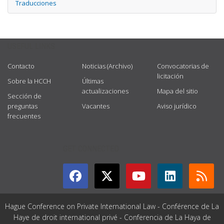
Traducciones
USEFUL LINKS
Contacto
Noticias (Archivo)
Convocatorias de
licitación
Sobre la HCCH
Últimas
actualizaciones
Mapa del sitio
Sección de
preguntas
Vacantes
Aviso jurídico
frecuentes
GET CONNECTED
Hague Conference on Private International Law - Conférence de La
Haye de droit international privé - Conferencia de La Haya de