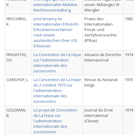
K.
internationalen Mobiliar-
unum. Mélanges W.
Nachlassverwaltung
Wengler
FIRSCHING,
Joint tenancy im
Praxis des
1982
K.
internationalen Erbrecht -
Internationalen
Erbscheinsverfahren
Privat- und
nach einem
Verfahrensrechts
ausländischen (hier US)
(IPRax)
Erblasser
FRAGISTAS,
La Convention de La Haye
Anuario de Derecho
1974
CH.
sur l'administration
Internacional
internationale des
successions
GANSHOF, L.
La Convention de La Haye
Revue du Notariat
1975
du 2 octobre 1973 sur
belge
l'administration
internationale des
successions
GOLDMAN,
Le projet de Convention
Journal du Droit
1974
B.
de La Haye sur
international
l'administration
(Clunet)
internationale des
successions