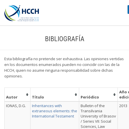
BIBLIOGRAFÍA
Esta bibliografía no pretende ser exhaustiva. Las opiniones vertidas
en los documentos enumerados pueden no coincidir con las de la
HCCH, quien no asume ninguna responsabilidad sobre dichas
opiniones.
Año 
Autor
Título
Periódico
edic
IONAS, D.G.
Inheritances with
Bulletin of the
2013
extraneous elements: the
Transilvania
International Testament
University of Brasov
/ Series VII: Social
Sciences, Law