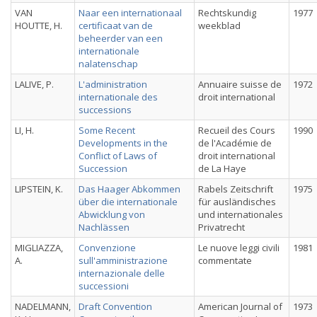
VAN
Naar een internationaal
Rechtskundig
1977
HOUTTE, H.
certificaat van de
weekblad
beheerder van een
internationale
nalatenschap
LALIVE, P.
L'administration
Annuaire suisse de
1972
internationale des
droit international
successions
LI, H.
Some Recent
Recueil des Cours
1990
Developments in the
de l'Académie de
Conflict of Laws of
droit international
Succession
de La Haye
LIPSTEIN, K.
Das Haager Abkommen
Rabels Zeitschrift
1975
über die internationale
für ausländisches
Abwicklung von
und internationales
Nachlässen
Privatrecht
MIGLIAZZA,
Convenzione
Le nuove leggi civili
1981
A.
sull'amministrazione
commentate
internazionale delle
successioni
NADELMANN,
Draft Convention
American Journal of
1973