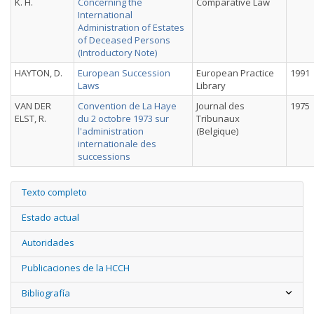
K. H.
Concerning the
Comparative Law
International
Administration of Estates
of Deceased Persons
(Introductory Note)
HAYTON, D.
European Succession
European Practice
1991
Laws
Library
VAN DER
Convention de La Haye
Journal des
1975
ELST, R.
du 2 octobre 1973 sur
Tribunaux
l'administration
(Belgique)
internationale des
successions
Texto completo
Estado actual
Autoridades
Publicaciones de la HCCH
Bibliografía