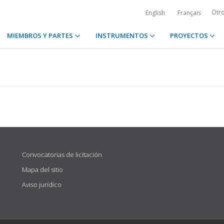
Otr
English
Français
MIEMBROS Y PARTES
INSTRUMENTOS
PROYECTOS
Convocatorias de licitación
Mapa del sitio
Aviso jurídico