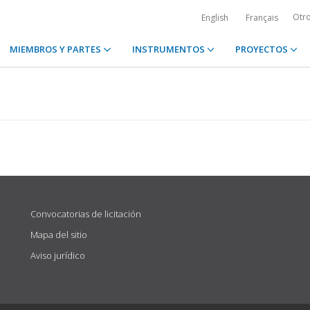
Otr
English
Français
MIEMBROS Y PARTES
INSTRUMENTOS
PROYECTOS
Convocatorias de licitación
Mapa del sitio
Aviso jurídico