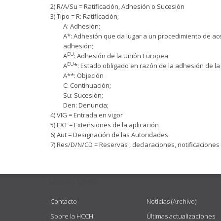
2) R/A/Su = Ratificación, Adhesión o Sucesión
3) Tipo = R: Ratificación;
A: Adhesión;
A*: Adhesión que da lugar a un procedimiento de acep
adhesión;
EU
A
: Adhesión de la Unión Europea
EU
A
*: Estado obligado en razón de la adhesión de l
A**: Objeción
C: Continuación;
Su: Sucesión;
Den: Denuncia;
4) VIG = Entrada en vigor
5) EXT = Extensiones de la aplicación
6) Aut = Designación de las Autoridades
7) Res/D/N/CD = Reservas , declaraciones, notificaciones
USEFUL LINKS
Contacto
Noticias (Archivo)
Sobre la HCCH
Últimas actualizaciones