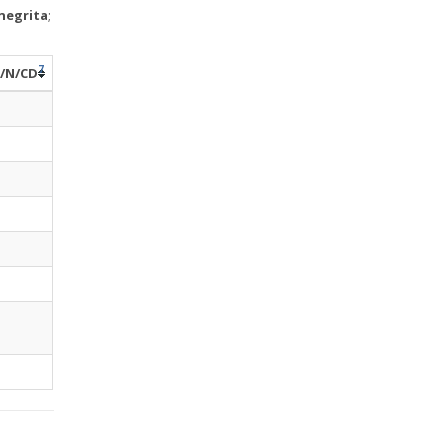
negrita
;
7
/N/CD