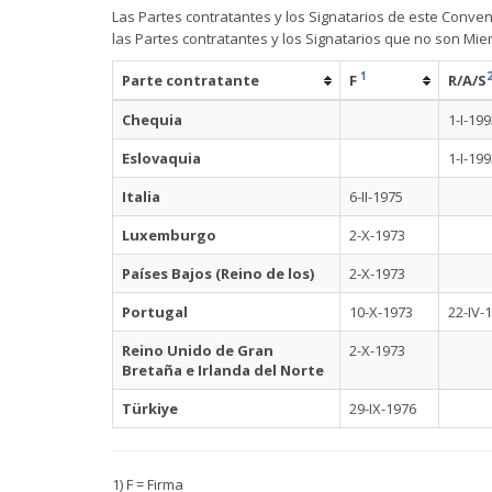
Las Partes contratantes y los Signatarios de este Conve
las Partes contratantes y los Signatarios que no son Mi
1
Parte contratante
F
R/A/S
Chequia
1-I-19
Eslovaquia
1-I-19
Italia
6-II-1975
Luxemburgo
2-X-1973
Países Bajos (Reino de los)
2-X-1973
Portugal
10-X-1973
22-IV-
Reino Unido de Gran
2-X-1973
Bretaña e Irlanda del Norte
Türkiye
29-IX-1976
1) F = Firma