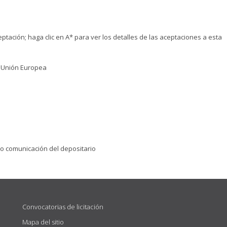
tación; haga clic en A* para ver los detalles de las aceptaciones a esta
a Unión Europea
 o comunicación del depositario
Convocatorias de licitación
Mapa del sitio