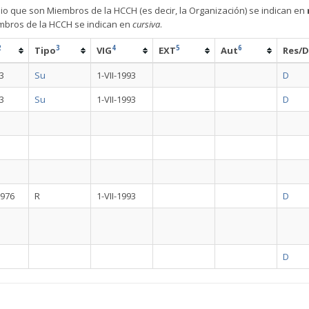
nio que son Miembros de la HCCH (es decir, la Organización) se indican en
embros de la HCCH se indican en
cursiva
.
2
3
4
5
6
Tipo
VIG
EXT
Aut
Res/D
93
Su
1-VII-1993
D
93
Su
1-VII-1993
D
1976
R
1-VII-1993
D
D