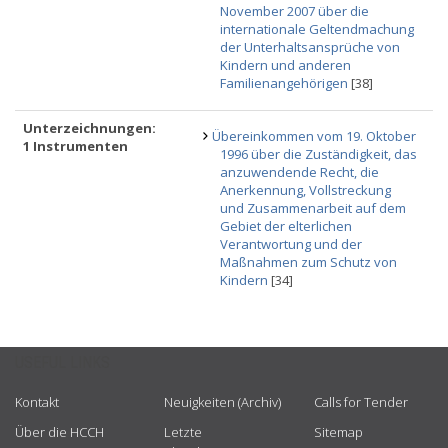
November 2007 über die
internationale Geltendmachung
der Unterhaltsansprüche von
Kindern und anderen
Familienangehörigen
[38]
Unterzeichnungen:
Übereinkommen vom 19. Oktober
1 Instrumenten
1996 über die Zuständigkeit, das
anzuwendende Recht, die
Anerkennung, Vollstreckung
und Zusammenarbeit auf dem
Gebiet der elterlichen
Verantwortung und der
Maßnahmen zum Schutz von
Kindern
[34]
USEFUL LINKS
Kontakt
Neuigkeiten (Archiv)
Calls for Tender
Über die HCCH
Letzte
Sitemap