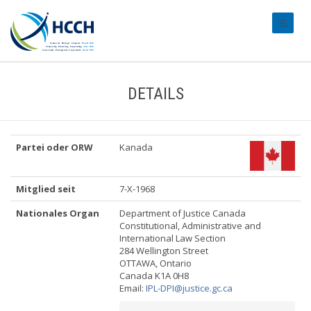
#transl
DETAILS
Partei oder ORW
Kanada
Mitglied seit
7-X-1968
Nationales Organ
Department of Justice Canada
Constitutional, Administrative and
International Law Section
284 Wellington Street
OTTAWA, Ontario
Canada K1A 0H8
Email:
IPL-DPI@justice.gc.ca