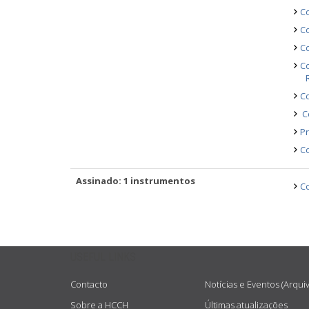
Co
Co
Co
Co
C
Co
Pr
Co
Assinado: 1 instrumentos
Co
USEFUL LINKS
Contacto
Notícias e Eventos (Arqui
Sobre a HCCH
Últimas atualizações