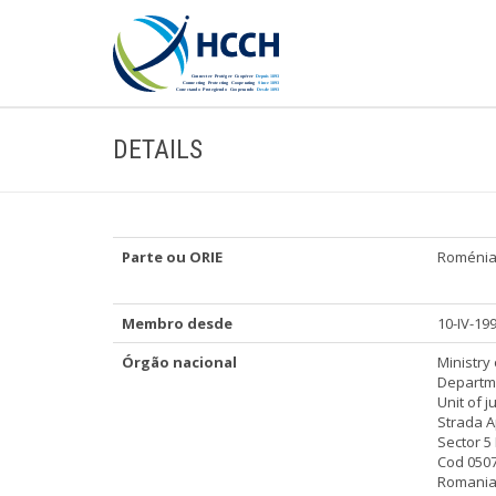
DETAILS
Parte ou ORIE
Roméni
Membro desde
10-IV-19
Órgão nacional
Ministry 
Departme
Unit of j
Strada A
Sector 5
Cod 050
Romani