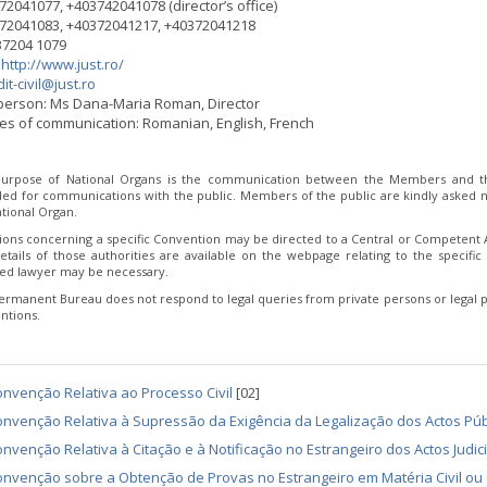
372041077, +403742041078 (director’s office)
372041083, +40372041217, +40372041218
37204 1079
:
http://www.just.ro/
it-civil@just.ro
person: Ms Dana-Maria Roman, Director
s of communication: Romanian, English, French
urpose of National Organs is the communication between the Members and th
ded for communications with the public. Members of the public are kindly asked no
tional Organ.
ions concerning a specific Convention may be directed to a Central or Competent Au
etails of those authorities are available on the webpage relating to the specific 
fied lawyer may be necessary.
ermanent Bureau does not respond to legal queries from private persons or legal p
ntions.
nvenção Relativa ao Processo Civil
[02]
nvenção Relativa à Supressão da Exigência da Legalização dos Actos Púb
nvenção Relativa à Citação e à Notificação no Estrangeiro dos Actos Judicia
nvenção sobre a Obtenção de Provas no Estrangeiro em Matéria Civil ou