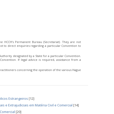
e HCCH’s Permanent Bureau (Secretariat). They are not
t to direct enquiries regarding a particular Convention to
thority designated by a State for a particular Convention.
Convention. If legal advice is required, assistance from a
ractitioners concerning the operation of the various Hague
licos Estrangeiros
[12]
is e Extrajudiciais em Matéria Civil e Comercial
[14]
 Comercial
[20]