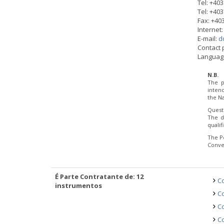
Tel: +40
Tel: +40
Fax: +40
Internet
E-mail:
dd
Contact 
Language
N.B.
The p
inten
the Na
Quest
The d
quali
The P
Conve
É Parte Contratante de: 12
Co
instrumentos
Co
Co
Co