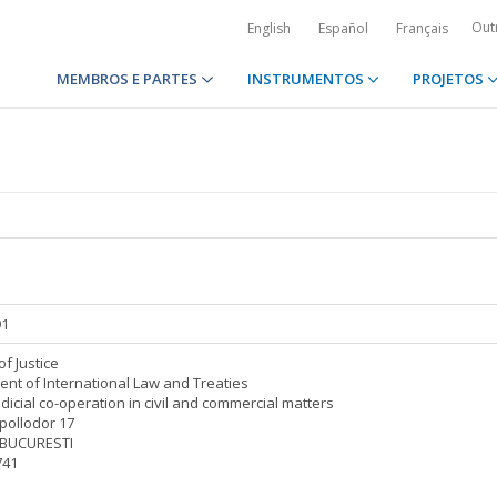
Out
English
Español
Français
MEMBROS E PARTES
INSTRUMENTOS
PROJETOS
a
91
of Justice
nt of International Law and Treaties
udicial co-operation in civil and commercial matters
pollodor 17
 BUCURESTI
741
a