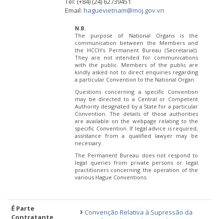
Tel: (+84) (24) 62739451
Email:
haguevietnam@moj.gov.vn
N.B.
The purpose of National Organs is the
communication between the Members and
the HCCH’s Permanent Bureau (Secretariat).
They are not intended for communications
with the public. Members of the public are
kindly asked not to direct enquiries regarding
a particular Convention to the National Organ.
Questions concerning a specific Convention
may be directed to a Central or Competent
Authority designated by a State for a particular
Convention. The details of those authorities
are available on the webpage relating to the
specific Convention. If legal advice is required,
assistance from a qualified lawyer may be
necessary.
The Permanent Bureau does not respond to
legal queries from private persons or legal
practitioners concerning the operation of the
various Hague Conventions.
É Parte
Convenção Relativa à Supressão da
Contratante