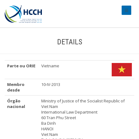
#transl
DETAILS
Parte ou ORIE
Vietname
Membro
10-IV-2013
desde
Órgão
Ministry of Justice of the Socialist Republic of
nacional
Viet Nam
International Law Department
60 Tran Phu Street
Ba Dinh
HANOI
Viet Nam