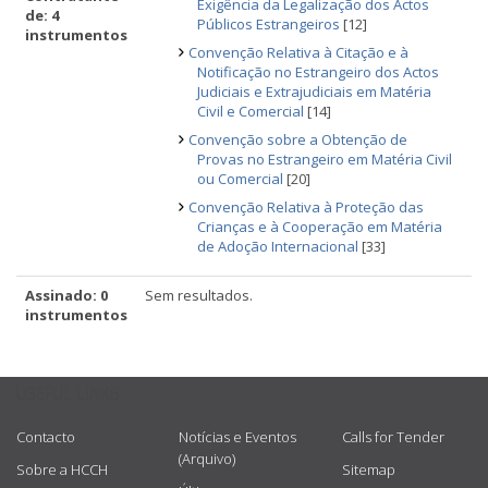
Exigência da Legalização dos Actos
de: 4
Públicos Estrangeiros
[12]
instrumentos
Convenção Relativa à Citação e à
Notificação no Estrangeiro dos Actos
Judiciais e Extrajudiciais em Matéria
Civil e Comercial
[14]
Convenção sobre a Obtenção de
Provas no Estrangeiro em Matéria Civil
ou Comercial
[20]
Convenção Relativa à Proteção das
Crianças e à Cooperação em Matéria
de Adoção Internacional
[33]
Assinado: 0
Sem resultados.
instrumentos
USEFUL LINKS
Contacto
Notícias e Eventos
Calls for Tender
(Arquivo)
Sobre a HCCH
Sitemap